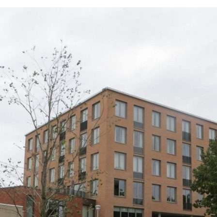
O
N
I
N
G
B
O
U
W
A
A
N
B
O
U
W
E
N
V
E
R
B
O