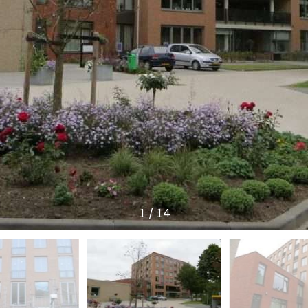
U
W
1
/
14