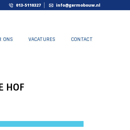
013-5110327
info@germobouw.nl
R ONS
VACATURES
CONTACT
E HOF