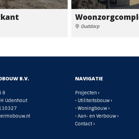
rkant
Woonzorgcomple
Ouddorp
OBOUW B.V.
NAVIGATIE
i 6
Projecten ›
SH Udenhout
•
Utiliteitsbouw ›
110327
•
Woningbouw ›
germobouw.nl
• Aan- en Verbouw ›
Contact ›