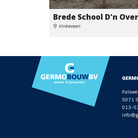
Brede School D'n Ove
Vinkeveen
GERM
Palswe
5071 
013-5
info@